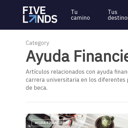
Skip
Tu
Tus
to
camino
destino
main
content
Category
Ayuda Financi
Artículos relacionados con ayuda finan
carrera universitaria en los diferente
de beca.
AYUDA FINANCIERA